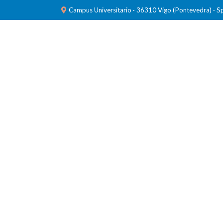
Campus Universitario · 36310 Vigo (Pontevedra) · S
INVESTIGACIÓN
LABORATORIOS
FORMACIÓ