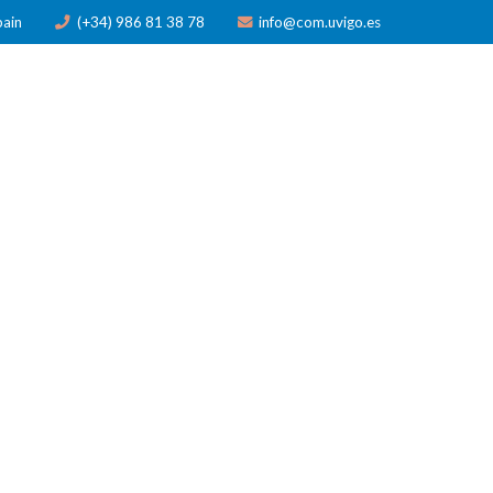
pain
(+34) 986 81 38 78
info@com.uvigo.es
N
PUBLICACIONES
PREMIOS
NOTICIAS