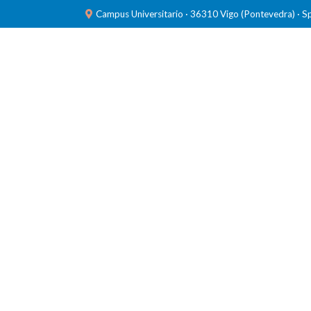
Campus Universitario · 36310 Vigo (Pontevedra) · S
INVESTIGACIÓN
LABORATORIOS
FORMACIÓ