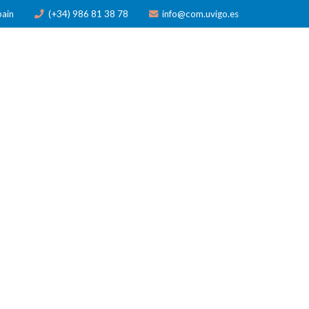
pain
(+34) 986 81 38 78
info@com.uvigo.es
N
PUBLICACIONES
PREMIOS
NOTICIAS