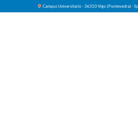
Campus Universitario · 36310 Vigo (Pontevedra) · S
INVESTIGACIÓN
LABORATORIOS
FORMACIÓ