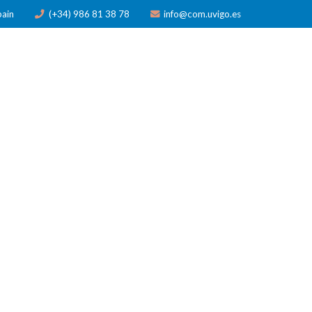
pain
(+34) 986 81 38 78
info@com.uvigo.es
N
PUBLICACIONES
PREMIOS
NOTICIAS