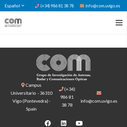
Español
(+34) 986 81 38 78
info@com.uvigo.es
Campus
(+34)
Universitario · 36310
986 81
Vigo (Pontevedra) ·
info@com.uvigo.es
38 78
Spain