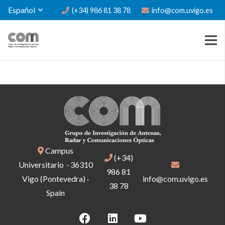
Español
(+34) 986 81 38 78
info@com.uvigo.es
Campus
(+34)
Universitario · 36310
986 81
Vigo (Pontevedra) ·
info@com.uvigo.es
38 78
Spain