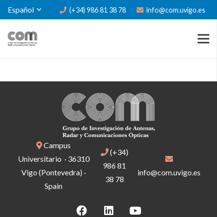
Español
(+34) 986 81 38 78
info@com.uvigo.es
Campus
(+34)
Universitario · 36310
986 81
Vigo (Pontevedra) ·
info@com.uvigo.es
38 78
Spain