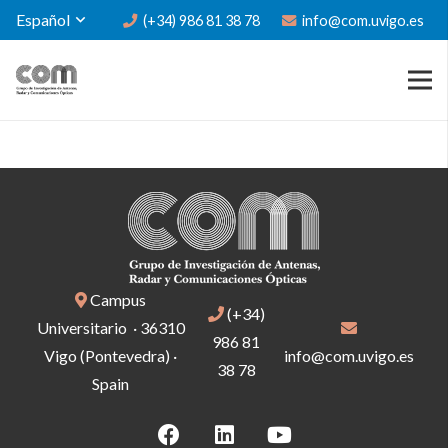
Español
(+34) 986 81 38 78
info@com.uvigo.es
Campus
(+34)
Universitario · 36310
986 81
Vigo (Pontevedra) ·
info@com.uvigo.es
38 78
Spain