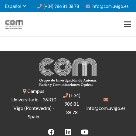
Español
(+34) 986 81 38 78
info@com.uvigo.es
Campus
(+34)
Universitario · 36310
986 81
Vigo (Pontevedra) ·
info@com.uvigo.es
38 78
Spain