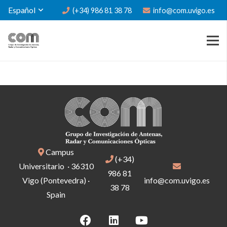
Español
(+34) 986 81 38 78
info@com.uvigo.es
Campus
(+34)
Universitario · 36310
986 81
Vigo (Pontevedra) ·
info@com.uvigo.es
38 78
Spain