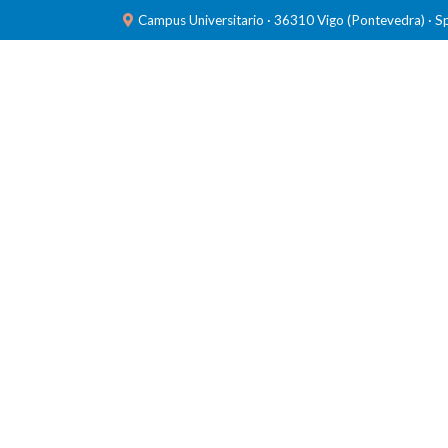
Campus Universitario · 36310 Vigo (Pontevedra) · S
INVESTIGACIÓN
LABORATORIOS
FORMACIÓ