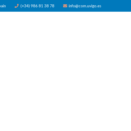
pain
(+34) 986 81 38 78
info@com.uvigo.es
N
PUBLICACIONES
PREMIOS
NOTICIAS