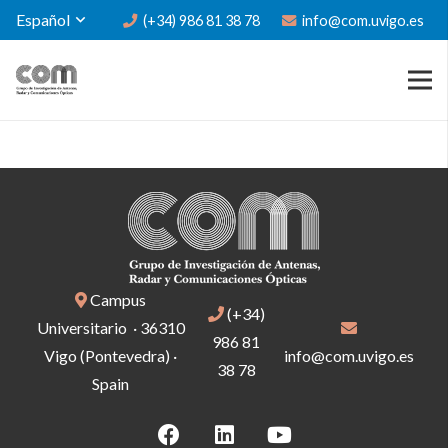
Español
(+34) 986 81 38 78
info@com.uvigo.es
Campus
(+34)
Universitario · 36310
986 81
Vigo (Pontevedra) ·
info@com.uvigo.es
38 78
Spain