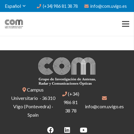
Español
(+34) 986 81 38 78
info@com.uvigo.es
Campus
(+34)
Universitario · 36310
986 81
Vigo (Pontevedra) ·
info@com.uvigo.es
38 78
Spain