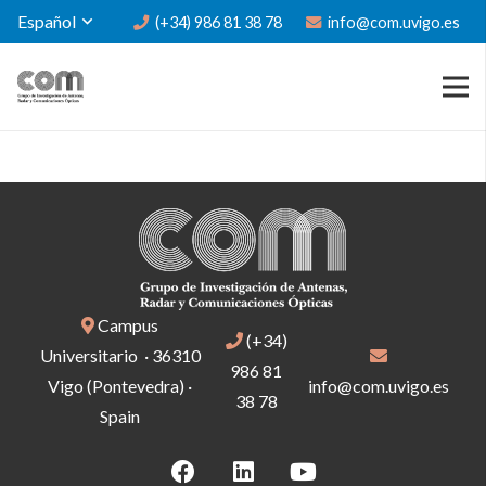
Español
(+34) 986 81 38 78
info@com.uvigo.es
Campus
(+34)
Universitario · 36310
986 81
Vigo (Pontevedra) ·
info@com.uvigo.es
38 78
Spain