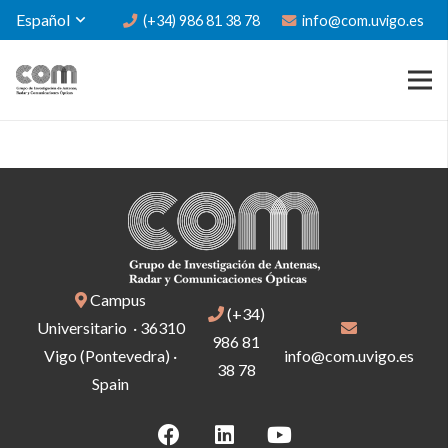
Español
(+34) 986 81 38 78
info@com.uvigo.es
Campus
(+34)
Universitario · 36310
986 81
Vigo (Pontevedra) ·
info@com.uvigo.es
38 78
Spain