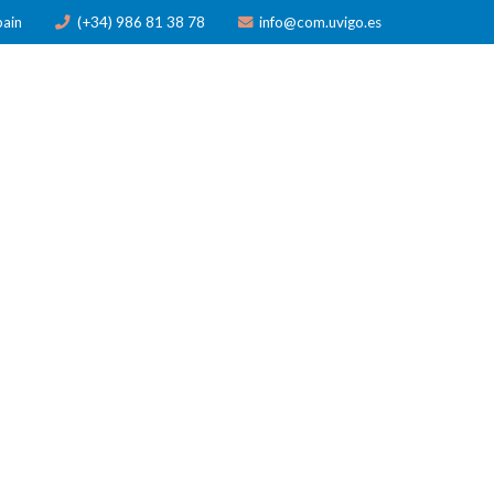
pain
(+34) 986 81 38 78
info@com.uvigo.es
N
PUBLICACIONES
PREMIOS
NOTICIAS