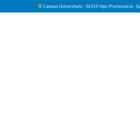
Campus Universitario · 36310 Vigo (Pontevedra) · S
INVESTIGACIÓN
LABORATORIOS
FORMACIÓ