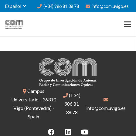
Español
(+34) 986 81 38 78
info@com.uvigo.es
Campus
(+34)
Universitario · 36310
986 81
Vigo (Pontevedra) ·
info@com.uvigo.es
38 78
Spain