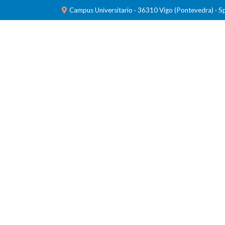
Campus Universitario · 36310 Vigo (Pontevedra) · S
INVESTIGACIÓN
LABORATORIOS
FORMACIÓ