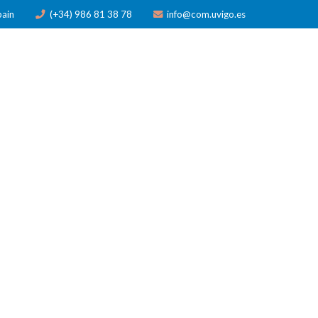
pain
(+34) 986 81 38 78
info@com.uvigo.es
N
PUBLICACIONES
PREMIOS
NOTICIAS