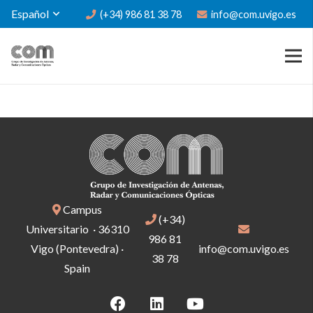
Español
(+34) 986 81 38 78
info@com.uvigo.es
Campus
(+34)
Universitario · 36310
986 81
Vigo (Pontevedra) ·
info@com.uvigo.es
38 78
Spain