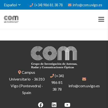
Español
(+34) 986 81 38 78
info@com.uvigo.es
Campus
(+34)
Universitario · 36310
986 81
Vigo (Pontevedra) ·
info@com.uvigo.es
38 78
Spain