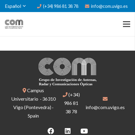
Español
(+34) 986 81 38 78
info@com.uvigo.es
Campus
(+34)
Universitario · 36310
986 81
Vigo (Pontevedra) ·
info@com.uvigo.es
38 78
Spain