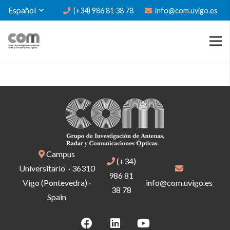
Español
(+34) 986 81 38 78
info@com.uvigo.es
Campus
(+34)
Universitario · 36310
986 81
Vigo (Pontevedra) ·
info@com.uvigo.es
38 78
Spain