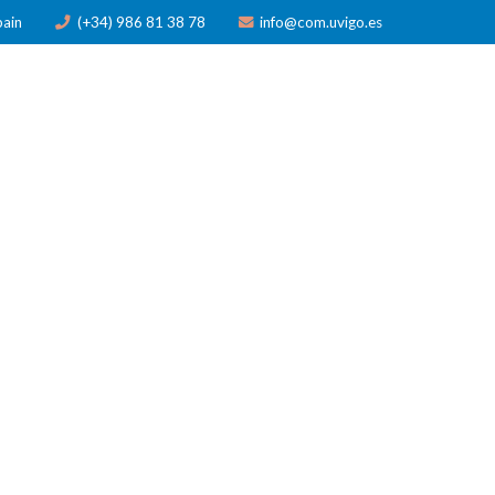
pain
(+34) 986 81 38 78
info@com.uvigo.es
N
PUBLICACIONES
PREMIOS
NOTICIAS