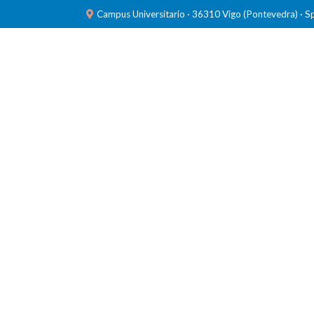
Campus Universitario · 36310 Vigo (Pontevedra) · S
INVESTIGACIÓN
LABORATORIOS
FORMACIÓ