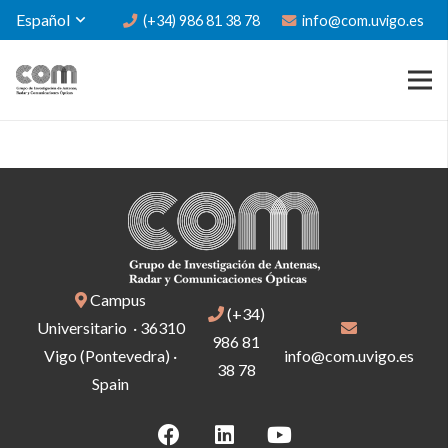
Español
(+34) 986 81 38 78
info@com.uvigo.es
Campus
(+34)
Universitario · 36310
986 81
Vigo (Pontevedra) ·
info@com.uvigo.es
38 78
Spain