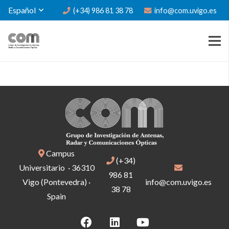
Español
(+34) 986 81 38 78
info@com.uvigo.es
Campus
(+34)
Universitario · 36310
986 81
Vigo (Pontevedra) ·
info@com.uvigo.es
38 78
Spain