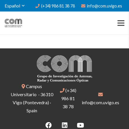
Español
(+34) 986 81 38 78
info@com.uvigo.es
Campus
(+34)
Universitario · 36310
986 81
Vigo (Pontevedra) ·
info@com.uvigo.es
38 78
Spain