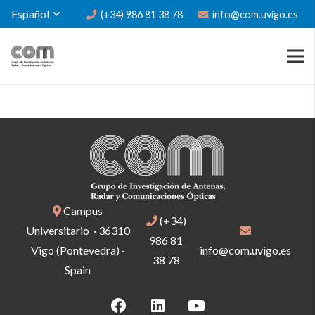
Español
(+34) 986 81 38 78
info@com.uvigo.es
Campus
(+34)
Universitario · 36310
986 81
Vigo (Pontevedra) ·
info@com.uvigo.es
38 78
Spain