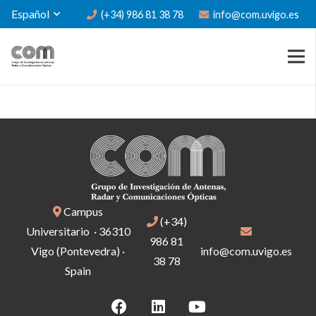
Español
(+34) 986 81 38 78
info@com.uvigo.es
Campus
(+34)
Universitario · 36310
986 81
Vigo (Pontevedra) ·
info@com.uvigo.es
38 78
Spain