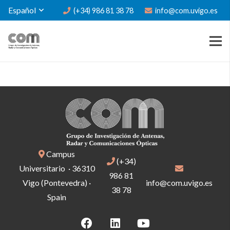
Español
(+34) 986 81 38 78
info@com.uvigo.es
Campus
(+34)
Universitario · 36310
986 81
Vigo (Pontevedra) ·
info@com.uvigo.es
38 78
Spain