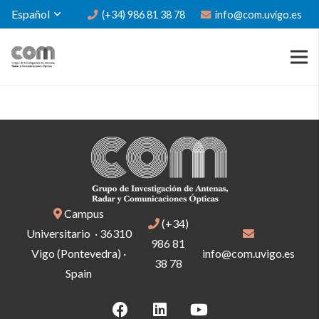
Español
(+34) 986 81 38 78
info@com.uvigo.es
Campus
(+34)
Universitario · 36310
986 81
Vigo (Pontevedra) ·
info@com.uvigo.es
38 78
Spain