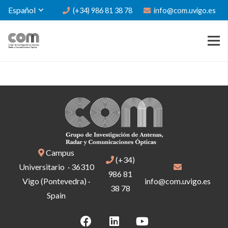
Español
(+34) 986 81 38 78
info@com.uvigo.es
Campus
(+34)
Universitario · 36310
986 81
Vigo (Pontevedra) ·
info@com.uvigo.es
38 78
Spain