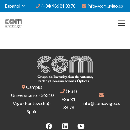
Español
(+34) 986 81 38 78
info@com.uvigo.es
Campus
(+34)
Universitario · 36310
986 81
Vigo (Pontevedra) ·
info@com.uvigo.es
38 78
Spain