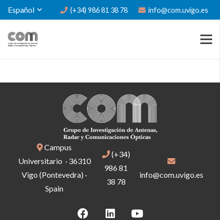
Español
(+34) 986 81 38 78
info@com.uvigo.es
Campus
(+34)
Universitario · 36310
986 81
Vigo (Pontevedra) ·
info@com.uvigo.es
38 78
Spain