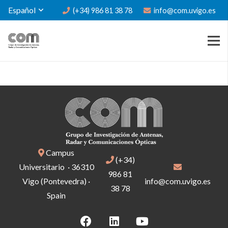
Español
(+34) 986 81 38 78
info@com.uvigo.es
Campus
(+34)
Universitario · 36310
986 81
Vigo (Pontevedra) ·
info@com.uvigo.es
38 78
Spain