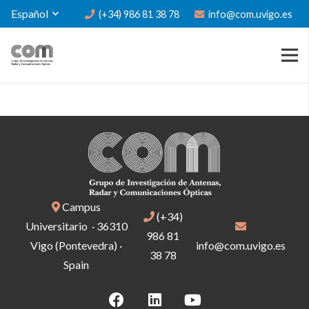
Español
(+34) 986 81 38 78
info@com.uvigo.es
Campus
(+34)
Universitario · 36310
986 81
Vigo (Pontevedra) ·
info@com.uvigo.es
38 78
Spain