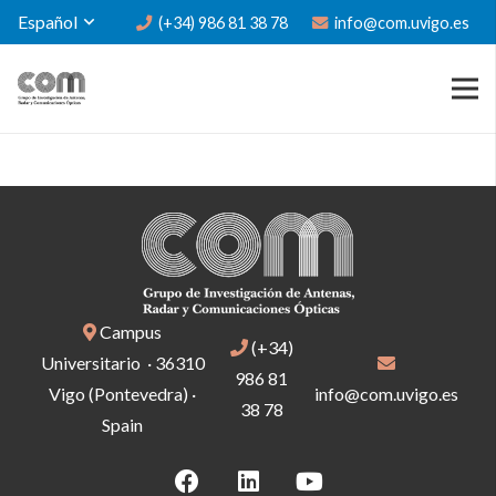
Español
(+34) 986 81 38 78
info@com.uvigo.es
Campus
(+34)
Universitario · 36310
986 81
Vigo (Pontevedra) ·
info@com.uvigo.es
38 78
Spain