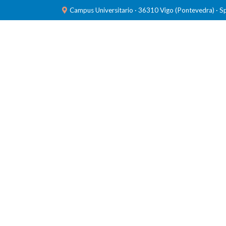
Campus Universitario · 36310 Vigo (Pontevedra) · S
INVESTIGACIÓN
LABORATORIOS
FORMACIÓ