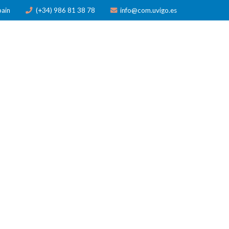
pain
(+34) 986 81 38 78
info@com.uvigo.es
N
PUBLICACIONES
PREMIOS
NOTICIAS