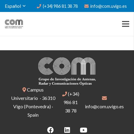
Español
(+34) 986 81 38 78
info@com.uvigo.es
Campus
(+34)
Universitario · 36310
986 81
Vigo (Pontevedra) ·
info@com.uvigo.es
38 78
Spain