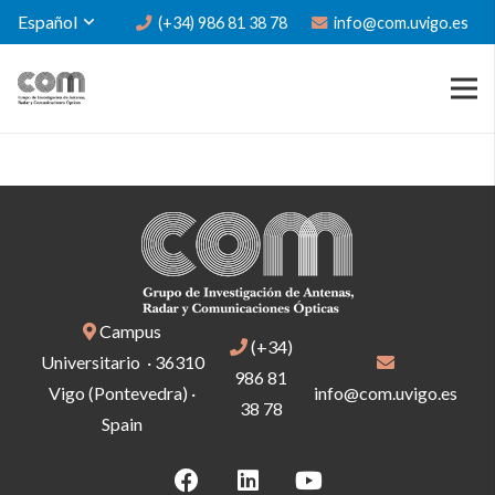
Español
(+34) 986 81 38 78
info@com.uvigo.es
Campus
(+34)
Universitario · 36310
986 81
Vigo (Pontevedra) ·
info@com.uvigo.es
38 78
Spain