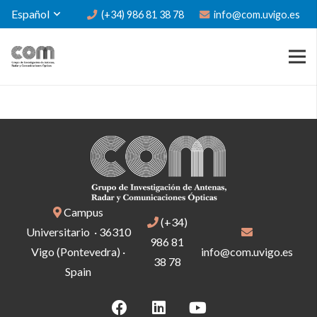
Español
(+34) 986 81 38 78
info@com.uvigo.es
Campus
(+34)
Universitario · 36310
986 81
Vigo (Pontevedra) ·
info@com.uvigo.es
38 78
Spain