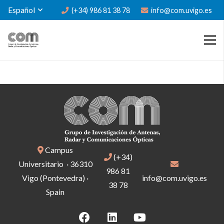
Español
(+34) 986 81 38 78
info@com.uvigo.es
Campus
(+34)
Universitario · 36310
986 81
Vigo (Pontevedra) ·
info@com.uvigo.es
38 78
Spain