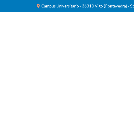
Campus Universitario · 36310 Vigo (Pontevedra) · S
INVESTIGACIÓN
LABORATORIOS
FORMACIÓ