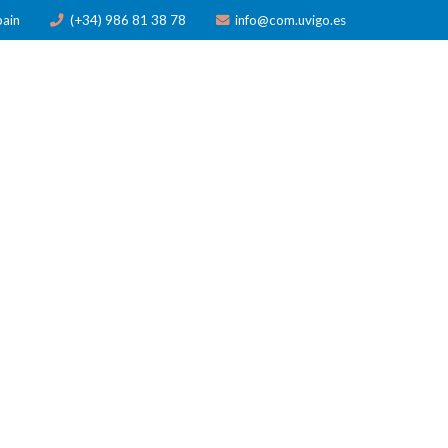
pain
(+34) 986 81 38 78
info@com.uvigo.es
N
PUBLICACIONES
PREMIOS
NOTICIAS