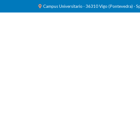
Campus Universitario · 36310 Vigo (Pontevedra) · S
INVESTIGACIÓN
LABORATORIOS
FORMACIÓ