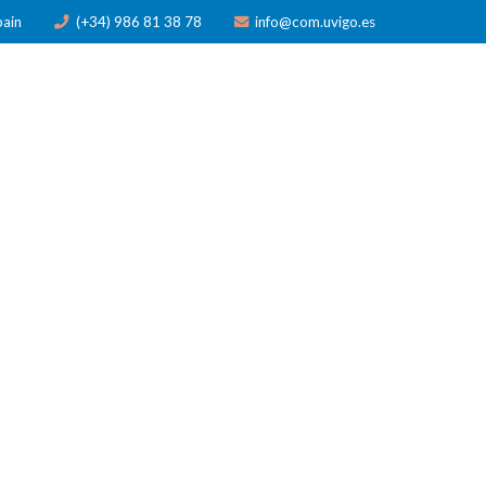
pain
(+34) 986 81 38 78
info@com.uvigo.es
N
PUBLICACIONES
PREMIOS
NOTICIAS