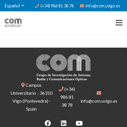
Español
(+34) 986 81 38 78
info@com.uvigo.es
Campus
(+34)
Universitario · 36310
986 81
Vigo (Pontevedra) ·
info@com.uvigo.es
38 78
Spain