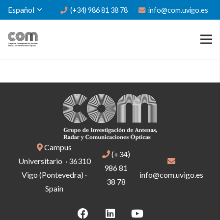
Español
(+34) 986 81 38 78
info@com.uvigo.es
Campus
(+34)
Universitario · 36310
986 81
Vigo (Pontevedra) ·
info@com.uvigo.es
38 78
Spain