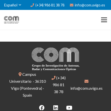
Español
(+34) 986 81 38 78
info@com.uvigo.es
Campus
(+34)
Universitario · 36310
986 81
Vigo (Pontevedra) ·
info@com.uvigo.es
38 78
Spain