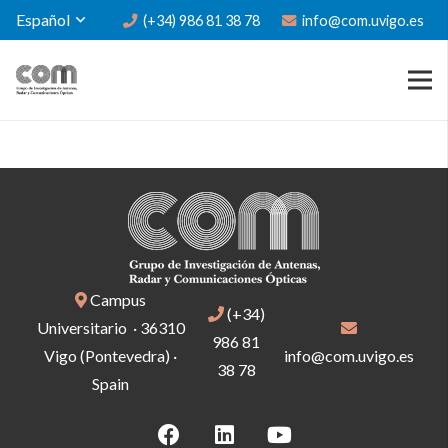
Español
(+34) 986 81 38 78
info@com.uvigo.es
Campus
(+34)
Universitario · 36310
986 81
Vigo (Pontevedra) ·
info@com.uvigo.es
38 78
Spain