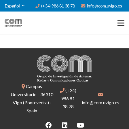
Español
(+34) 986 81 38 78
info@com.uvigo.es
Campus
(+34)
Universitario · 36310
986 81
Vigo (Pontevedra) ·
info@com.uvigo.es
38 78
Spain