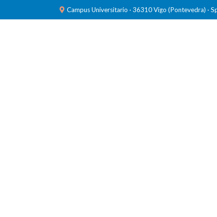
Campus Universitario · 36310 Vigo (Pontevedra) · S
INVESTIGACIÓN
LABORATORIOS
FORMACIÓ