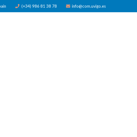
pain
(+34) 986 81 38 78
info@com.uvigo.es
N
PUBLICACIONES
PREMIOS
NOTICIAS