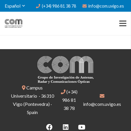
Español
(+34) 986 81 38 78
info@com.uvigo.es
Campus
(+34)
Universitario · 36310
986 81
Vigo (Pontevedra) ·
info@com.uvigo.es
38 78
Spain