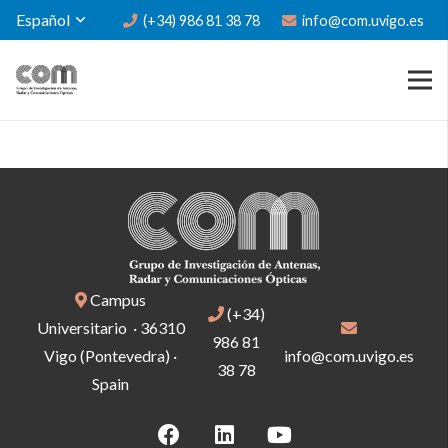
Español
(+34) 986 81 38 78
info@com.uvigo.es
Campus
(+34)
Universitario · 36310
986 81
Vigo (Pontevedra) ·
info@com.uvigo.es
38 78
Spain